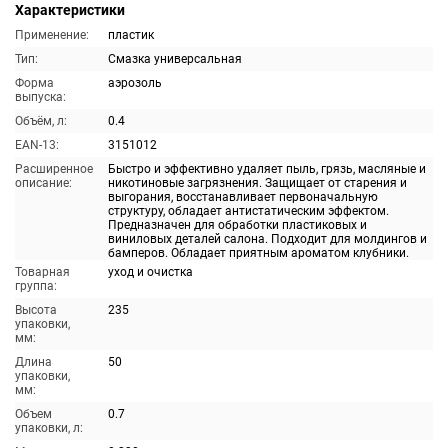
Характеристики
Применение:
пластик
Тип:
Смазка универсальная
Форма
аэрозоль
выпуска:
Объём, л:
0.4
EAN-13:
3151012
Расширенное
Быстро и эффективно удаляет пыль, грязь, масляные и
описание:
никотиновые загрязнения. Защищает от старения и
выгорания, восстанавливает первоначальную
структуру, обладает антистатическим эффектом.
Предназначен для обработки пластиковых и
виниловых деталей салона. Подходит для молдингов и
бамперов. Обладает приятным ароматом клубники.
Товарная
уход и очистка
группа:
Высота
235
упаковки,
мм:
Длина
50
упаковки,
мм:
Объем
0.7
упаковки, л: