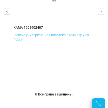
KAMA 1908902407
KA
Д
Смазка универсальная пластика KAMA аэр ДиК
Сма
400мл
40
© Все права защищены.